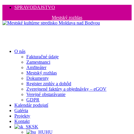
SPRAVODAJSTVO
Mestský rozhlas
O nás
Fakturačné údaje
Zamestnanci
Amfiteáter
Mestský rozhlas
Dokumenty
Register zmlúv a dohôd
Zverejnené faktúry a objednávky – eGOV
Verejné obstarávanie
GDPR
Kalendár podujatí
Galéria
Projekty
Kontakt
SK
HU