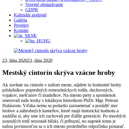
Verejné obstarávanie
GDPR
Kalendár podujatí
Galéria
Projekty
Kontakt
SK
HU
23. júna 2020
23. júna 2020
Mestský cintorín skrýva vzácne hroby
Ak zavítate na cintorín v našom meste, nájdete tu hodnotné hroby
príslušníkov popredných remeselníckych rodín, duchovných,
vojakov, mešťanov či úradníkov. Na miesto piety a spomienok
smerovali naše kroky s lokálnym historikom PhDr. Mgr. Petrom
Halászom. Vďaka nemu sa podarilo zaznamenať a posúdiť stav
hrobov a náhrobných kameňov, ktoré majú historickú hodnotu a
zaslúžia si, aby sme ich zachovali pre ďalšie generácie. Po mnohých
zosnulých totiž nezostali blízki, či príbuzní, no napriek tomu je
našou povinnosťou sa o ich miesto posledného odpočinku postarať.