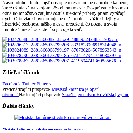
Našou úlohou bude nájsť dôstojné miesto pre tie náhrobné kamene,
ktoré už nie sú na svojom pôvodnom mieste. Rozprávanie historika
odhalilo množstvo zaujímavostí a niektoré príbehy priam vyrážajú
dych. O to viac si uvedomujeme našu úlohu – vážiť si dejiny a
historické osobnosti nášho mesta, pretože tí, čo poznajú svoju
minulosť, nie sú odsúdení si ju zopakovať.
Zdieľať článok
Facebook
Twitter
Pinterest
Predchádzajúci
príspevok
Mestská knižnica je opäť
otvorená
Nasledujúci
príspevok
Skrášľujeme dvor Kováčskej vyhne
Ďalšie články
Mestské kultúrne stredisko má novú webstránku!