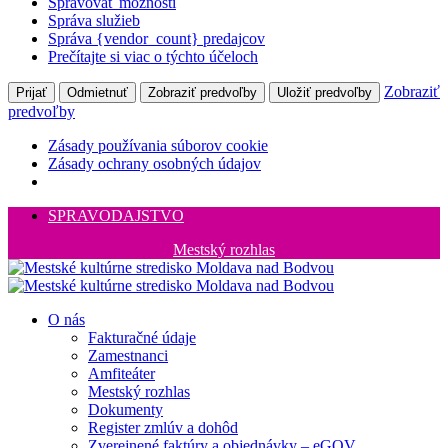
Spravovať možnosti
Správa služieb
Správa {vendor_count} predajcov
Prečítajte si viac o týchto účeloch
Zobraziť
Prijať
Odmietnuť
Zobraziť predvoľby
Uložiť predvoľby
predvoľby
Zásady používania súborov cookie
Zásady ochrany osobných údajov
SPRAVODAJSTVO
Mestský rozhlas
O nás
Fakturačné údaje
Zamestnanci
Amfiteáter
Mestský rozhlas
Dokumenty
Register zmlúv a dohôd
Zverejnené faktúry a objednávky – eGOV