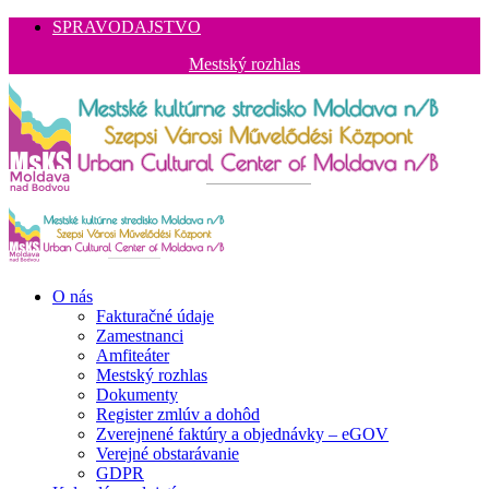
SPRAVODAJSTVO
Mestský rozhlas
O nás
Fakturačné údaje
Zamestnanci
Amfiteáter
Mestský rozhlas
Dokumenty
Register zmlúv a dohôd
Zverejnené faktúry a objednávky – eGOV
Verejné obstarávanie
GDPR