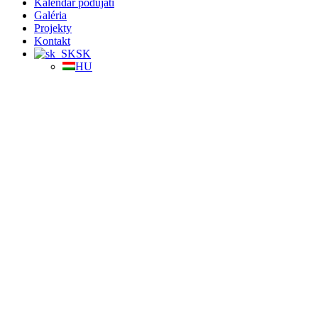
Kalendár podujatí
Galéria
Projekty
Kontakt
SK
HU